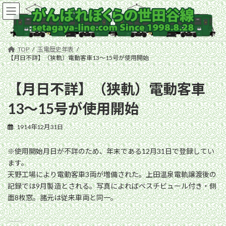
コ
ナ
ン
ビ
テ
ゲ
ン
ー
ツ
シ
TOP
玉電歴史年表
へ
ョ
【月日不詳】（狭軌）電動客車13〜15号が使用開始
ス
ン
キ
に
【月日不詳】（狭軌）電動客車
ッ
移
プ
動
13〜15号が使用開始
1914年12月31日
※使用開始月日が不詳のため、年末である12月31日で登録してい
ます。
天野工場により電動客車3両が増備された。上田温泉電軌譲渡後の
記録では9月製造とされる。写真によればベスチビュール付き・側
面8枚窓。諸元は従来車両と同一。