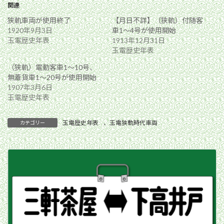
関連
狭軌車両が使用終了
【月日不詳】（狭軌）付随客
1920年9月3日
車1〜4号が使用開始
玉電歴史年表
1913年12月31日
玉電歴史年表
（狭軌）電動客車1〜10号、
無蓋貨車1〜20号が使用開始
1907年3月6日
玉電歴史年表
玉電歴史年表
、
玉電狭軌時代車両
カテゴリー