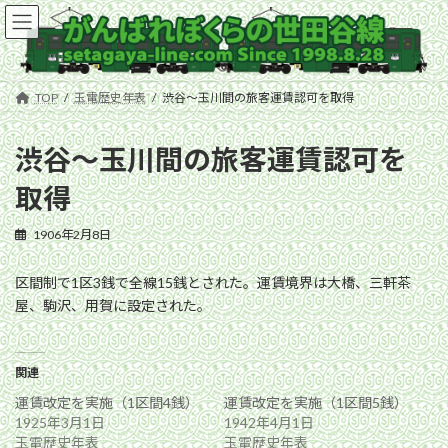
コ
ナ
ン
ビ
テ
ゲ
ン
ー
ツ
シ
TOP
玉電歴史年表
渋谷〜玉川間の旅客運賃認可を取得
へ
ョ
ス
ン
キ
に
渋谷〜玉川間の旅客運賃認可を
ッ
移
取得
プ
動
1906年2月8日
区間制で1区3銭で全線15銭とされた。運賃境界は大橋、三軒茶
屋、駒沢、用賀に設定された。
関連
運賃改定を実施（1区間4銭）
運賃改定を実施（1区間5銭）
1925年3月1日
1942年4月1日
玉電歴史年表
玉電歴史年表