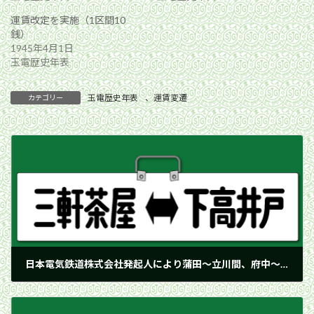
運賃改定を実施（1区間10
銭）
1945年4月1日
玉電歴史年表
玉電歴史年表
、
運賃変遷
カテゴリー
日本電気鉄道株式会社発起人により蒲田〜立川間、府中〜内藤新宿間の軌道敷設を出願
1905年12月12日