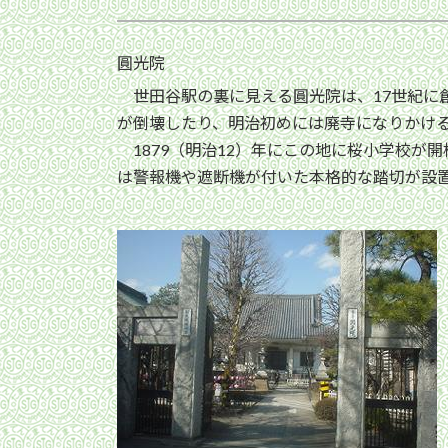
圓光院
世田谷駅の裏に見える圓光院は、17世紀に
が倒壊したり、明治初めには廃寺になりかけ
1879（明治12）年にこの地に桜小学校が
は警報機や遮断機が付いた本格的な踏切が設