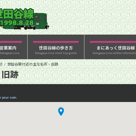
営業案内
世田谷線の歩き方
まにあっく世田谷線
 Setagaya-Line
Setagaya-Line short trip guide
Setagaya-Line railfan informati
跡
世田谷駅付近の主な名所・旧跡
・旧跡