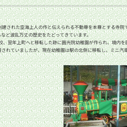
創建された空海上人の作と伝えられる不動尊を本尊とする寺院
るなど波乱万丈の歴史をたどってきています。
開校、翌年上町へと移転した跡に圓光院幼稚園が作られ、境内
置されていましたが、現在幼稚園は駅の北側に移転し、ミニ汽