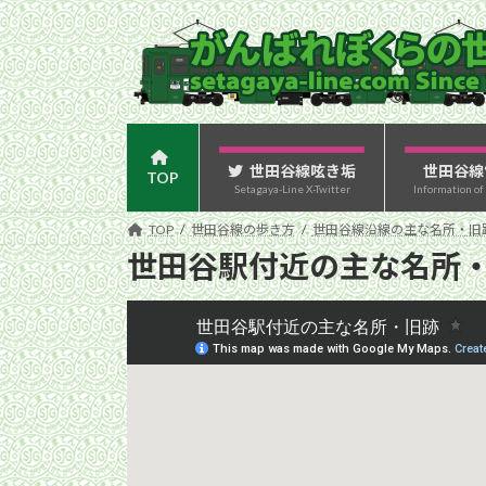
コ
ナ
ン
ビ
テ
ゲ
ン
ー
ツ
シ
へ
ョ
ス
ン
世田谷線呟き垢
世田谷線
TOP
Setagaya-Line X-Twitter
Information of
キ
に
ッ
移
TOP
世田谷線の歩き方
世田谷線沿線の主な名所・旧
プ
動
世田谷駅付近の主な名所