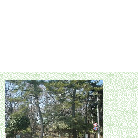
世田谷城址公園
上町駅前の通りを北に進むと突き当たりに世田谷城址公園があ
ります。世田谷城は室町から戦国時代にかけての吉良氏の城跡で、
南北朝時代中期に築城されました。当時は烏山川を掘にして豪徳
寺までを含む城でしたが、1590年の豊臣秀吉の小田原侵攻で領地
を没収され廃城されました。現在残る石垣の大部分は公園として
整備するために近年製作されたもので、当時の石垣は江戸城築城
の際に使われてしまい、南側の一部のみ現存しています。現在は小
さな公園として整備されており、ここに城があったことを今に伝
える小高い丘が住宅地の中のオアシス的存在となっています。