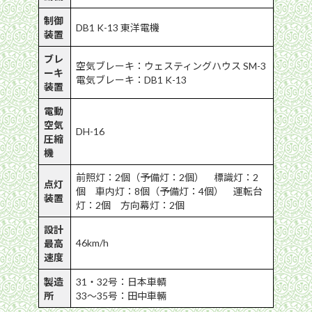
制御
DB1 K-13 東洋電機
装置
ブレ
空気ブレーキ：ウェスティングハウス SM-3
ーキ
電気ブレーキ：DB1 K-13
装置
電動
空気
DH-16
圧縮
機
前照灯：2個（予備灯：2個） 標識灯：2
点灯
個 車内灯：8個（予備灯：4個） 運転台
装置
灯：2個 方向幕灯：2個
設計
46km/h
最高
速度
製造
31・32号：日本車輌
所
33〜35号：田中車輛