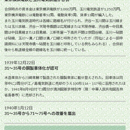
合併時点の資本金は東京横浜電鉄が3,000万円、玉川電気鉄道が1,250万円。
東京横浜電鉄には電動客車52両、電動貨車5両、貨車13両が編入した。
また玉川電気鉄道時代は各線に路線名が付けられ、渋谷〜玉川間は玉川線ま
たは玉川本線、渋谷〜天現寺橋間は広尾線または天現寺線、渋谷橋〜中目黒
間は中目黒線または目黒線、三軒茶屋〜下高井戸間は世田谷線、玉川〜砧間
は砧線、玉川〜溝ノ口間は溝ノ口線と呼称されていたが（同社による一部申
請資料には天現寺橋〜砧間を玉川線と呼称している例もみられる）、合併前
後から軌道線全線の路線名を玉川線に統一している。
1939年12月22日
31〜35号の鋼製車体化が認可
木造車体から川崎車輛で製造された鋼製車体に載せ替えされた。旧車体は同
年中に2両分が江ノ島電気鉄道に売却のうえ100形116・117号に活用されたほ
か、1941年8月9日付で3両分が満洲国新京特別市（現：中華人民共和国吉林
省長春市）に売却された。
1940年1月12日
31〜35号から71〜75号への改番を届出