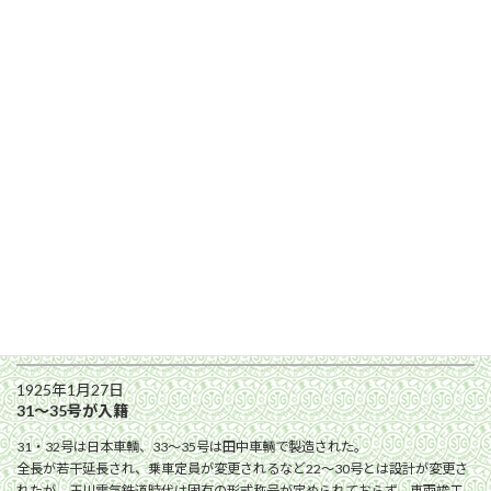
川崎車輛で新製された鋼製車体に載せ替えられました。当初はそ
のままの車号を引き継ぐ計画だったとされていますが、車体載せ
替えにあたって71〜75号に改番され、31〜35号としてはわずか15
年弱で活躍を終えました。なお、車体更新扱いで車籍は引き継が
れているものの、71〜75号は東京横浜電鉄時代に玉川線に導入さ
れた唯一の新型車両でした。
不要となった木造車体は、同年中に2両分が江ノ島電気鉄道に売
却のうえ100形116・117号に活用されたほか、1941年8月に3両分
が満洲国新京特別市（現：中華人民共和国吉林省長春市）に売却
された記録が残っています。
玉電歴史年表から
玉電歴史年表
から31〜35号に関する出来事を抜粋しています。
1925年1月27日
31〜35号が入籍
31・32号は日本車輌、33〜35号は田中車輛で製造された。
全長が若干延長され、乗車定員が変更されるなど22〜30号とは設計が変更さ
れたが、玉川電気鉄道時代は固有の形式称号が定められておらず、車両竣工