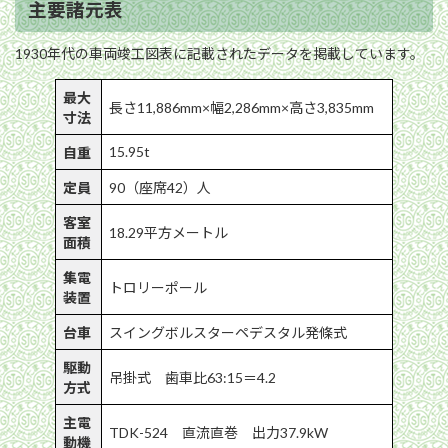
主要諸元表
1930年代の車両竣工図表に記載されたデータを掲載しています。
最大
長さ11,886mm×幅2,286mm×高さ3,835mm
寸法
15.95t
自重
定員
90（座席42）人
客室
18.29平方メートル
面積
集電
トロリーポール
装置
台車
スイングボルスターペデスタル発條式
駆動
吊掛式 歯車比63:15＝4.2
方式
主電
TDK-524 直流直巻 出力37.9kW
動機