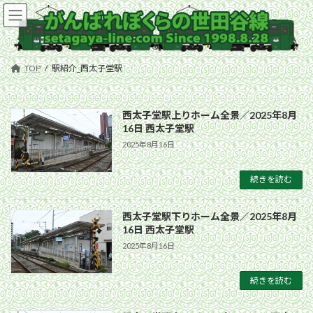
コ
ナ
ン
ビ
テ
ゲ
ン
ー
ツ
シ
TOP
駅紹介_西太子堂駅
へ
ョ
ス
ン
キ
に
西太子堂駅上りホーム全景／2025年8月
ッ
移
16日 西太子堂駅
プ
動
2025年8月16日
続きを読む
西太子堂駅下りホーム全景／2025年8月
16日 西太子堂駅
2025年8月16日
続きを読む