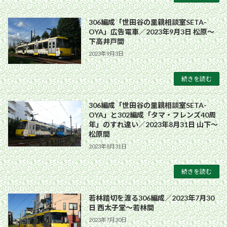
306編成「世田谷の里親相談室SETA-
OYA」広告電車／2023年9月3日 松原〜
下高井戸間
2023年9月3日
続きを読む
306編成「世田谷の里親相談室SETA-
OYA」と302編成「タマ・フレンズ40周
年」のすれ違い／2023年8月31日 山下〜
松原間
2023年8月31日
続きを読む
若林踏切を渡る306編成／2023年7月30
日 西太子堂〜若林間
2023年7月30日