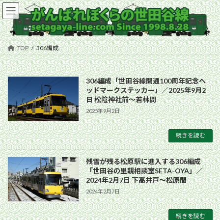
コ
ナ
ン
ビ
テ
ゲ
ン
ー
ツ
シ
TOP
306編成
へ
ョ
ス
ン
キ
に
306編成「世田谷線開通100周年記念ヘ
ッ
移
ッドマークステッカー」／2025年9月2
プ
動
日 松陰神社前〜若林間
2025年9月2日
続きを読む
残雪が残る松原駅に進入する306編成
「世田谷の里親相談室SETA-OYA」／
2024年2月7日 下高井戸〜松原間
2024年2月7日
続きを読む