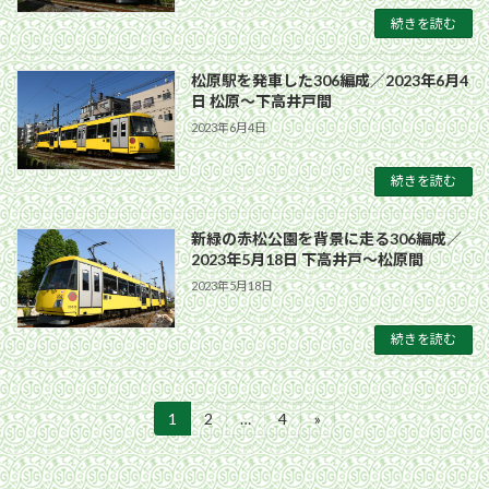
続きを読む
松原駅を発車した306編成／2023年6月4
日 松原〜下高井戸間
2023年6月4日
続きを読む
新緑の赤松公園を背景に走る306編成／
2023年5月18日 下高井戸〜松原間
2023年5月18日
続きを読む
投
1
2
…
4
»
固
固
固
定
定
定
稿
ペ
ペ
ペ
ー
ー
ー