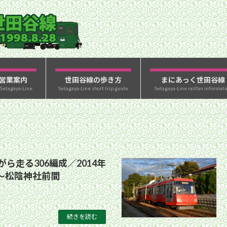
営業案内
世田谷線の歩き方
まにあっく世田谷線
 Setagaya-Line
Setagaya-Line short trip guide
Setagaya-Line railfan informati
ら走る306編成／2014年
林〜松陰神社前間
続きを読む