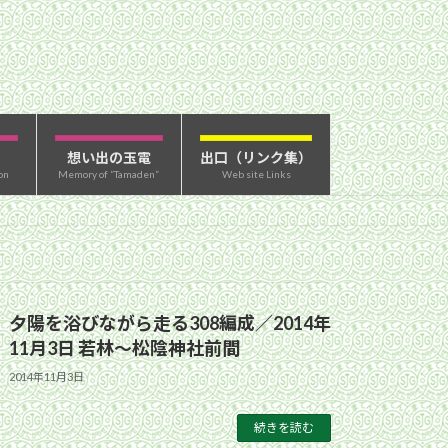
想い出の玉電
出口（リンク集）
on
Memory of “Tamaden”
Web site Links
夕陽を浴びながら走る308編成／2014年
11月3日 若林〜松陰神社前間
2014年11月3日
続きを読む