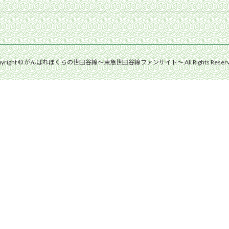
pyright © がんばれぼくらの世田谷線〜東急世田谷線ファンサイト〜 All Rights Reserv