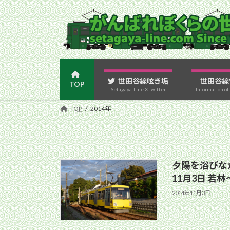
コ
ナ
ン
ビ
テ
ゲ
ン
ー
ツ
シ
へ
ョ
ス
ン
世田谷線呟き垢
世田谷線
TOP
Setagaya-Line X-Twitter
Information of
キ
に
ッ
移
TOP
2014年
プ
動
夕陽を浴びなが
11月3日 若
2014年11月3日