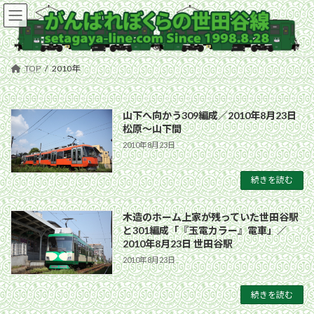
コ
ナ
ン
ビ
テ
ゲ
ン
ー
ツ
シ
TOP
2010年
へ
ョ
ス
ン
キ
に
山下へ向かう309編成／2010年8月23日
ッ
移
松原〜山下間
プ
動
2010年8月23日
続きを読む
木造のホーム上家が残っていた世田谷駅
と301編成「『玉電カラー』電車」／
2010年8月23日 世田谷駅
2010年8月23日
続きを読む