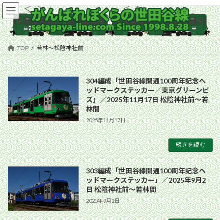
コ
ナ
ン
ビ
テ
ゲ
ン
ー
ツ
シ
TOP
若林〜松陰神社前
へ
ョ
ス
ン
キ
に
304編成「世田谷線開通100周年記念ヘ
ッ
移
ッドマークステッカー／東京グリーンビ
プ
動
ズ」／2025年11月17日 松陰神社前〜若
林間
2025年11月17日
続きを読む
303編成「世田谷線開通100周年記念ヘ
ッドマークステッカー」／2025年9月2
日 松陰神社前〜若林間
2025年9月2日