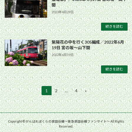
間
2023年4月29日
続きを読む
紫陽花の中を行く305編成／2022年6月
19日 宮の坂〜山下間
2022年6月19日
続きを読む
投
1
2
…
4
»
固
固
固
定
定
定
稿
ペ
ペ
ペ
ー
ー
ー
の
ジ
ジ
ジ
ペ
Copyright © がんばれぼくらの世田谷線〜東急世田谷線ファンサイト〜 All Rights
Reserved.
ー