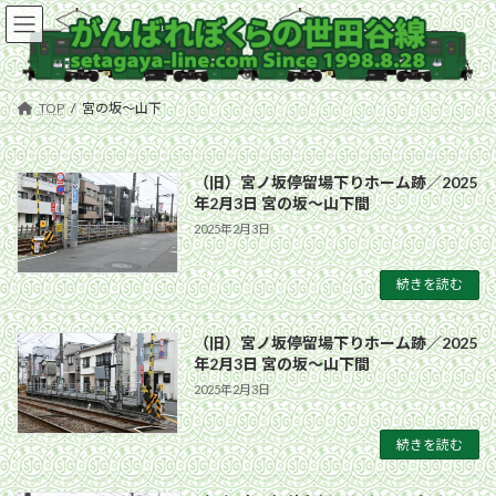
コ
ナ
ン
ビ
テ
ゲ
ン
ー
ツ
シ
TOP
宮の坂〜山下
へ
ョ
ス
ン
キ
に
（旧）宮ノ坂停留場下りホーム跡／2025
ッ
移
年2月3日 宮の坂〜山下間
プ
動
2025年2月3日
続きを読む
（旧）宮ノ坂停留場下りホーム跡／2025
年2月3日 宮の坂〜山下間
2025年2月3日
続きを読む