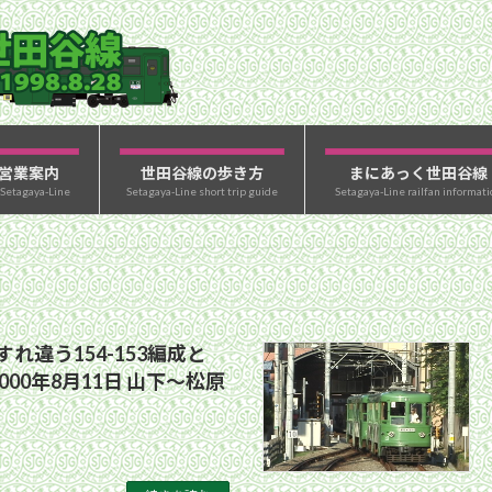
営業案内
世田谷線の歩き方
まにあっく世田谷線
 Setagaya-Line
Setagaya-Line short trip guide
Setagaya-Line railfan informati
れ違う154-153編成と
2000年8月11日 山下〜松原