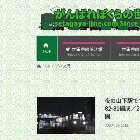
コ
ナ
ン
ビ
テ
ゲ
ン
ー
ツ
シ
へ
ョ
ス
ン
世田谷線呟き垢
世田谷線
TOP
Setagaya-Line X-Twitter
Information of
キ
に
ッ
移
TOP
デハ81号
プ
動
夜の山下駅です
82-81編成／
間
2000年8月11日