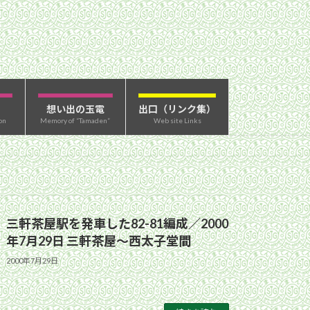
想い出の玉電
出口（リンク集）
on
Memory of “Tamaden”
Web site Links
三軒茶屋駅を発車した82-81編成／2000
年7月29日 三軒茶屋〜西太子堂間
2000年7月29日