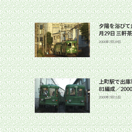
夕陽を浴びて走
月29日 三軒
2000年7月29日
上町駅で出庫準
81編成／200
2000年7月11日