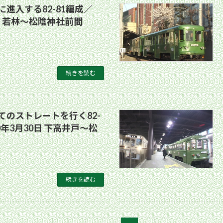
進入する82-81編成／
1日 若林〜松陰神社前間
続きを読む
てのストレートを行く82-
0年3月30日 下高井戸〜松
続きを読む