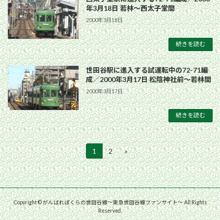
年3月18日 若林〜西太子堂間
2000年3月18日
続きを読む
世田谷駅に進入する試運転中の72-71編
成／2000年3月17日 松陰神社前〜若林間
2000年3月17日
続きを読む
投
1
2
»
固
固
定
定
稿
ペ
ペ
ー
ー
の
ジ
ジ
ペ
Copyright © がんばれぼくらの世田谷線〜東急世田谷線ファンサイト〜 All Rights
Reserved.
ー