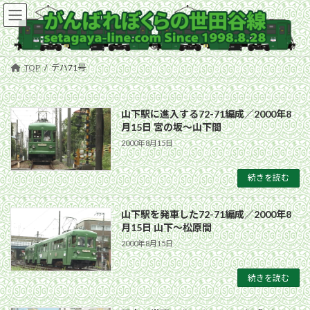
コ
ナ
ン
ビ
テ
ゲ
ン
ー
ツ
シ
TOP
デハ71号
へ
ョ
ス
ン
キ
に
山下駅に進入する72-71編成／2000年8
ッ
移
月15日 宮の坂〜山下間
プ
動
2000年8月15日
続きを読む
山下駅を発車した72-71編成／2000年8
月15日 山下〜松原間
2000年8月15日
続きを読む