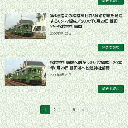
続きを読む
第4種踏切の松陰神社前3号踏切道を通過
する86-77編成／2000年8月28日 世田
谷〜松陰神社前間
2000年8月28日
続きを読む
松陰神社前駅へ向かう86-77編成／2000
年8月28日 世田谷〜松陰神社前間
2000年8月28日
続きを読む
投
1
2
…
8
»
固
固
固
定
定
定
稿
ペ
ペ
ペ
ー
ー
ー