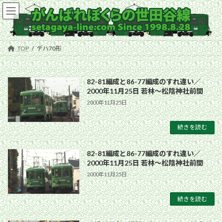
コ
ナ
ン
ビ
テ
ゲ
ン
ー
ツ
シ
TOP
デハ70形
へ
ョ
ス
ン
キ
に
82-81編成と86-77編成のすれ違い／
ッ
移
2000年11月25日 若林〜松陰神社前間
プ
動
2000年11月25日
続きを読む
82-81編成と86-77編成のすれ違い／
2000年11月25日 若林〜松陰神社前間
2000年11月25日
続きを読む