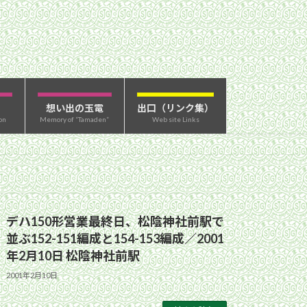
想い出の玉電
出口（リンク集）
on
Memory of “Tamaden”
Web site Links
デハ150形営業最終日、松陰神社前駅で
並ぶ152-151編成と154-153編成／2001
年2月10日 松陰神社前駅
2001年2月10日