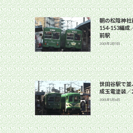
朝の松陰神社前
154-153編
前駅
2001年2月5日
世田谷駅で並ぶ1
成玉電塗装／2
2001年1月6日