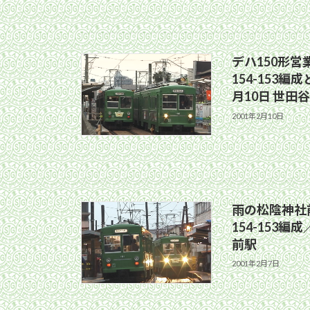
デハ150形
154-153編成
月10日 世田
2001年2月10日
雨の松陰神社前
154-153編
前駅
2001年2月7日