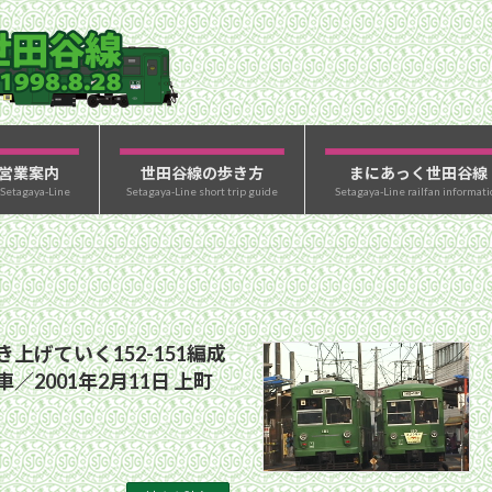
営業案内
世田谷線の歩き方
まにあっく世田谷線
 Setagaya-Line
Setagaya-Line short trip guide
Setagaya-Line railfan informati
上げていく152-151編成
／2001年2月11日 上町