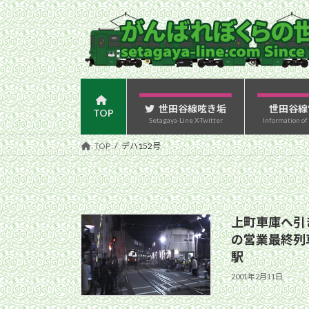
コ
ナ
ン
ビ
テ
ゲ
ン
ー
ツ
シ
へ
ョ
ス
ン
世田谷線呟き垢
世田谷線
TOP
Setagaya-Line X-Twitter
Information of
キ
に
ッ
移
TOP
デハ152号
プ
動
上町車庫へ引き
の営業最終列車
駅
2001年2月11日