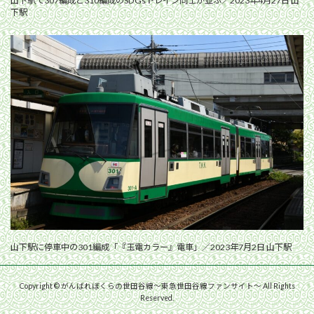
山下駅で307編成と310編成のSDGsトレイン同士が並ぶ／2023年4月27日 山
下駅
山下駅に停車中の301編成「『玉電カラー』電車」／2023年7月2日 山下駅
Copyright © がんばれぼくらの世田谷線〜東急世田谷線ファンサイト〜 All Rights
Reserved.