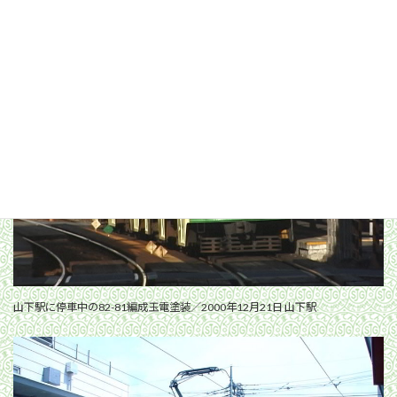
山下駅に停車中の82-81編成玉電塗装／2000年12月21日 山下駅