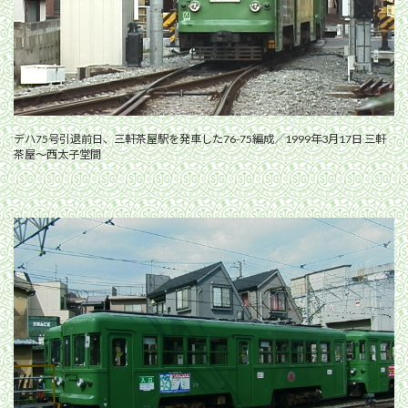
デハ75号引退前日、三軒茶屋駅を発車した76-75編成／1999年3月17日 三軒
茶屋〜西太子堂間