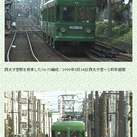
西太子堂駅を発車した76-75編成／1999年3月14日 西太子堂〜三軒茶屋間