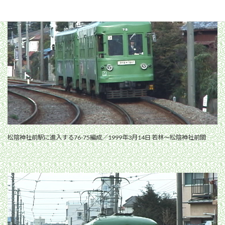
松陰神社前駅に進入する76-75編成／1999年3月14日 若林〜松陰神社前間