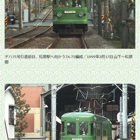
デハ75号引退前日、松原駅へ向かう76-75編成／1999年3月17日 山下〜松原
間