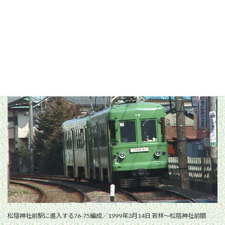
山下へ向かう76-75編成／1999年3月13日 松原〜山下間
松陰神社前駅に進入する76-75編成／1999年3月14日 若林〜松陰神社前間