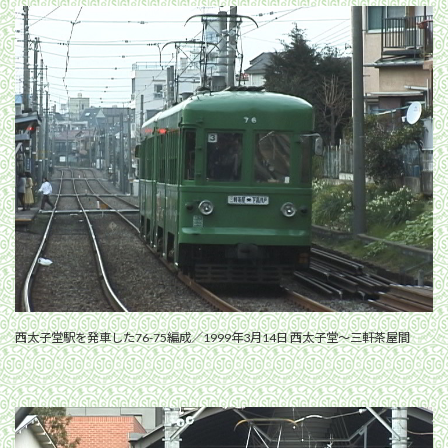
西太子堂駅を発車した76-75編成／1999年3月14日 西太子堂〜三軒茶屋間