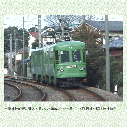
松陰神社前駅に進入する76-75編成／1999年3月14日 若林〜松陰神社前間