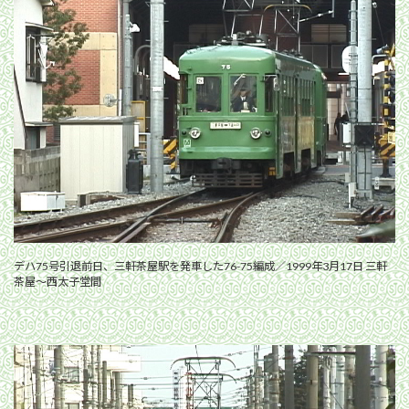
デハ75号引退前日、三軒茶屋駅を発車した76-75編成／1999年3月17日 三軒
茶屋〜西太子堂間