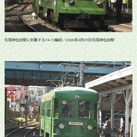
松陰神社前駅に到着する74-73編成／2000年3月29日 松陰神社前駅