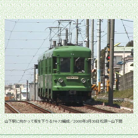
山下駅に向かって坂を下りる74-73編成／2000年3月30日 松原〜山下間