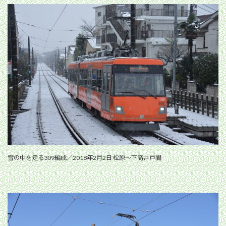
雪の中を走る309編成／2018年2月2日 松原〜下高井戸間