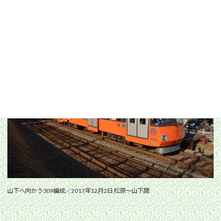
松陰神社前間
山下へ向かう309編成／2017年12月2日 松原〜山下間