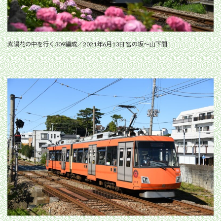
紫陽花の中を行く309編成／2021年6月13日 宮の坂〜山下間