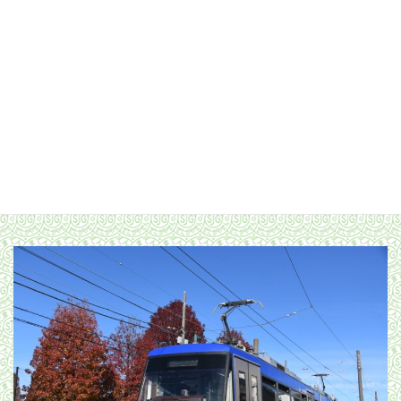
山下へ向かう303編成／2019年4月20日 松原〜山下間