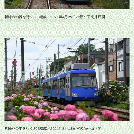
新緑の沿線を行く303編成／2021年4月25日 松原〜下高井戸間
紫陽花の中を行く303編成／2021年6月13日 宮の坂〜山下間