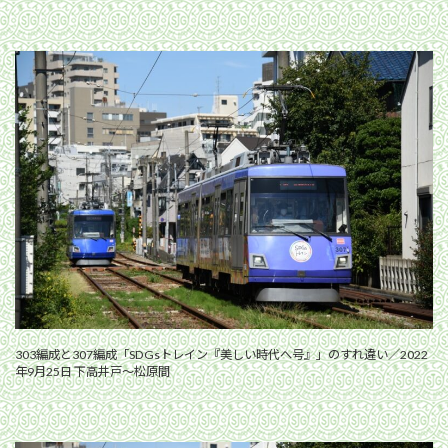
303編成と307編成「SDGsトレイン『美しい時代へ号』」のすれ違い／2022
年9月25日 下高井戸〜松原間