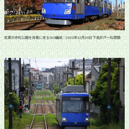
紅葉の赤松公園を背景に走る303編成／2020年12月20日 下高井戸〜松原間