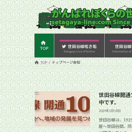
コ
ナ
ン
ビ
テ
ゲ
ン
ー
ツ
シ
へ
ョ
ス
ン
世田谷線呟き垢
世田谷線
TOP
Setagaya-Line X-Twitter
Information of
キ
に
ッ
移
TOP
トップページ告知
プ
動
世田谷線開通
中です。
2025年1月18日
世田谷線は、192
屋〜世田谷間、同