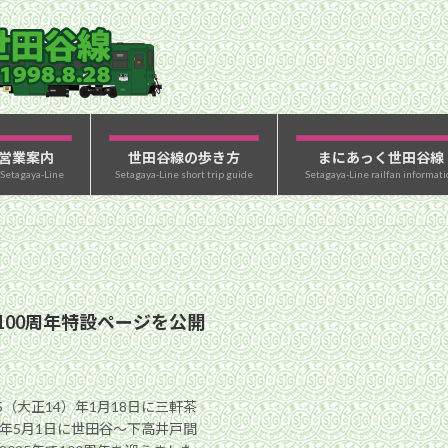
営業案内
世田谷線の歩き方
まにあっく世田谷線
 Setagaya-Line
Setagaya-Line short trip guide
Setagaya-Line railfan informati
100周年特設ページを公開
5（大正14）年1月18日に三軒茶
年5月1日に世田谷〜下高井戸間