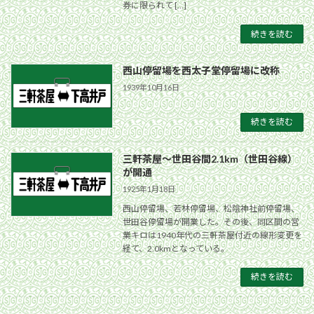
券に限られて […]
続きを読む
西山停留場を西太子堂停留場に改称
1939年10月16日
続きを読む
三軒茶屋〜世田谷間2.1km（世田谷線）
が開通
1925年1月18日
西山停留場、若林停留場、松陰神社前停留場、
世田谷停留場が開業した。その後、同区間の営
業キロは1940年代の三軒茶屋付近の線形変更を
経て、2.0kmとなっている。
続きを読む