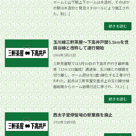
ホームと山下駅上下ホームは木造桁、そのほか
の駅は木造桁と発泡スチロールにより施工され
た。初 […]
続きを読む
玉川線三軒茶屋〜下高井戸間5.1kmを世
田谷線と改称して運行開始
1969年5月11日
三軒茶屋駅では5月10日の下高井戸行き最終電
車（154-153編成）通過後、玉川線との線路を
切り離し、ホーム部分を2面1線化する工事が行
われた。起点は三軒茶屋交差点上の玉川線分岐
器始端からホーム始端付近に移され、73.2 […]
続きを読む
西太子堂停留場の駅業務を廃止
1953年10月9日