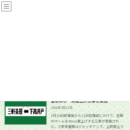
コ
ナ
ン
ビ
テ
ゲ
ン
ー
ツ
シ
TOP
世田谷線各駅紹介
西太子堂駅
へ
ョ
ス
ン
キ
に
駅ナンバリング導入による駅名標更新が
ッ
移
完了
プ
動
2012年5月31日
5月28日から順次交換され、5月31日夜に上町
駅の交換をもって全駅の更新が完了した。
続きを読む
全駅のホーム嵩上げ工事を実施
2001年2月11日
2月10日終電後から11日初電前にかけて、全駅
のホームを40cm嵩上げする工事が実施され
た。三軒茶屋駅はジャッキアップ、上町駅上り