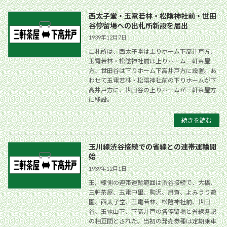
西太子堂・玉電若林・松陰神社前・世田
谷停留場への出札所新設を届出
1939年12月7日
出札所は、西太子堂は上りホーム下高井戸方、
玉電若林・松陰神社前は上りホーム三軒茶屋
方、世田谷は下りホーム下高井戸方に設置。あ
わせて玉電若林・松陰神社前の下りホームが下
高井戸方に、世田谷の上りホームが三軒茶屋方
に移設。
続きを読む
玉川線渋谷接続での省線との連帯運輸開
始
1939年12月1日
玉川線側の連帯運輸範囲は渋谷接続で、大橋、
三軒茶屋、玉電中里、駒沢、用賀、よみうり遊
園、西太子堂、玉電若林、松陰神社前、世田
谷、玉電山下、下高井戸の各停留場と省線各駅
の相互間とされた。当初の発売券種は定期乗車