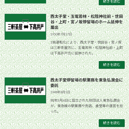
続きを読む
西太子堂・玉電若林・松陰神社前・世田
谷・上町・宮ノ坂停留場のホーム延伸を
届出
1950年7月17日
2両運転化により、西太子堂・世田谷・宮ノ坂
は三軒茶屋方に、玉電若林・松陰神社前・上町
は下高井戸方に延伸された。
続きを読む
西太子堂停留場の駅業務を東急弘潤会に
委託
1948年8月1日
同年5月6日に設立された財団法人東急弘潤会
が、東急線の駅業務や売店、食堂等の運営を担
った。
続きを読む