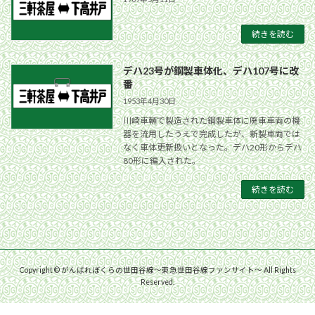
続きを読む
デハ23号が鋼製車体化、デハ107号に改
番
1953年4月30日
川崎車輛で製造された鋼製車体に廃車車両の機
器を流用したうえで完成したが、新製車両では
なく車体更新扱いとなった。デハ20形からデハ
80形に編入された。
続きを読む
Copyright © がんばれぼくらの世田谷線〜東急世田谷線ファンサイト〜 All Rights
Reserved.