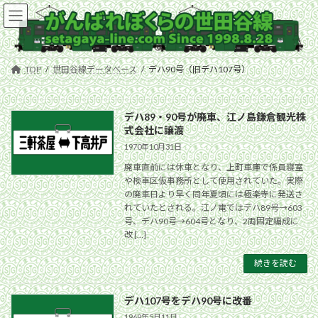
コ
ナ
ン
ビ
テ
ゲ
ン
ー
ツ
シ
TOP
世田谷線データベース
デハ90号（旧デハ107号）
へ
ョ
ス
ン
キ
に
デハ89・90号が廃車、江ノ島鎌倉観光株
ッ
移
式会社に譲渡
プ
動
1970年10月31日
廃車直前には休車となり、上町車庫で係員寝室
や検車区仮事務所として使用されていた。実際
の廃車日より早く同年夏頃には極楽寺に発送さ
れていたとされる。江ノ電ではデハ89号→603
号、デハ90号→604号となり、2両固定編成に
改 […]
続きを読む
デハ107号をデハ90号に改番
1969年5月11日