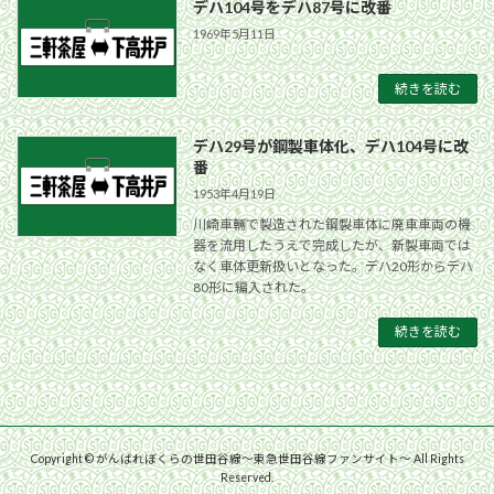
デハ104号をデハ87号に改番
1969年5月11日
続きを読む
デハ29号が鋼製車体化、デハ104号に改
番
1953年4月19日
川崎車輛で製造された鋼製車体に廃車車両の機
器を流用したうえで完成したが、新製車両では
なく車体更新扱いとなった。デハ20形からデハ
80形に編入された。
続きを読む
Copyright © がんばれぼくらの世田谷線〜東急世田谷線ファンサイト〜 All Rights
Reserved.