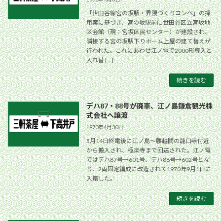
「世田谷線宮の坂駅・界隈づくりコンペ」の採
用案に基づき、宮の坂駅前に世田谷区立宮坂地
区会館（現：宮坂区民センター）が建設され、
隣接する宮の坂駅下りホーム上屋の建て替えが
行われた。これにあわせ江ノ電で2000形導入と
入れ替 […]
続きを読む
デハ87・88号が廃車、江ノ島鎌倉観光株
式会社へ譲渡
1970年4月30日
5月14日終電後に江ノ島〜腰越間の龍口寺付近
から搬入され、極楽寺まで回送された。江ノ電
ではデハ87号→601号、デハ88号→602号とな
り、2両固定編成に改造されて1970年9月1日に
入籍した。
続きを読む