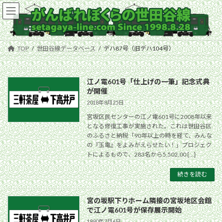
コ
ナ
ン
ビ
テ
ゲ
ン
ー
ツ
シ
TOP
世田谷線データベース
デハ87号（旧デハ104号）
へ
ョ
ス
ン
キ
に
江ノ電601号「仕上げの一筆」記念式典
ッ
移
が開催
プ
動
2018年8月25日
宮坂区民センターの江ノ電601号に2008年以来
となる修復工事が実施された。これは世田谷区
のふるさと納税「90年以上の時を経て、みんな
の『玉電』をよみがえらせたい！」プロジェク
トによるもので、283名から5,502,00 […]
続きを読む
宮の坂駅下りホーム隣接の宮坂地区会館
で江ノ電601号が保存展示開始
1990年7月6日