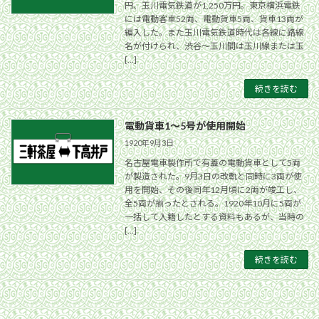
円、玉川電気鉄道が1,250万円。東京横浜電鉄
には電動客車52両、電動貨車5両、貨車13両が
編入した。また玉川電気鉄道時代は各線に路線
名が付けられ、渋谷〜玉川間は玉川線または玉
[…]
続きを読む
電動貨車1〜5号が使用開始
1920年9月3日
名古屋電車製作所で有蓋の電動貨車として5両
が製造された。9月3日の改軌と同時に3両が使
用を開始、その後同年12月頃に2両が竣工し、
全5両が揃ったとされる。1920年10月に5両が
一括して入籍したとする資料もあるが、当時の
[…]
続きを読む