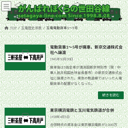
コ
ナ
ン
ビ
テ
ゲ
ン
ー
ツ
シ
TOP
玉電歴史年表
玉電電動貨車1〜5号
へ
ョ
ス
ン
キ
に
電動貨車1〜5号が廃車、新京交通株式会
ッ
移
社へ譲渡
プ
動
1941年10月30日
廃車後は5両全車が満洲国新京特別市（現：中
華人民共和国吉林省長春市）の新京交通株式会
社に譲渡された。東急の軌道線ではいったん電
動貨車の配置がなくなった。
続きを読む
東京横浜電鉄と玉川電気鉄道が合併
1938年4月1日
合併時点の資本金は東京横浜電鉄が3,000万