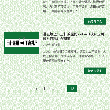
賀〜玉川間は複線。上馬引沢停留場、駒沢停留
場、駒沢新町停留場、用賀停留場、瀬田前停留
場、玉川停留場が開業した。
続きを読む
道玄坂上〜三軒茶屋間2.6km（後に玉川
線と呼称）が開通
1907年3月6日
1,067mm軌間で全線複線。道玄坂上停留場、大
坂上停留場、大橋停留場、池尻停留場、三軒茶
屋停留場が開業した。
続きを読む
投
«
1
…
11
12
固
固
固
定
定
定
稿
ペ
ペ
ペ
ー
ー
ー
の
ジ
ジ
ジ