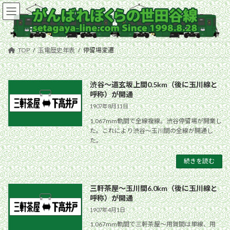
コ
ナ
ン
ビ
テ
ゲ
ン
ー
ツ
シ
TOP
玉電歴史年表
停留場変遷
へ
ョ
ス
ン
キ
に
渋谷〜道玄坂上間0.5km（後に玉川線と
ッ
移
呼称）が開通
プ
動
1907年8月11日
1,067mm軌間で全線複線。渋谷停留場が開業し
た。これにより渋谷〜玉川間の全線が開通し
た。
続きを読む
三軒茶屋〜玉川間6.0km（後に玉川線と
呼称）が開通
1907年4月1日
1,067mm軌間で三軒茶屋〜用賀間は単線、用