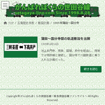
コ
ナ
ン
ビ
テ
ゲ
ン
ー
ツ
シ
TOP
玉電歴史年表
敷設計画
1905年蒲田〜国分寺
へ
ョ
ス
ン
キ
に
蒲田〜国分寺間の軌道敷設を出願
ッ
移
プ
動
1905年6月16日
池上本門寺、用賀、国領、府中を経由し、用賀
では特許線と接続し、国分寺で川越鉄道に乗り
入れる計画だった。
続きを読む
Copyright © がんばれぼくらの世田谷線〜東急世田谷線ファンサイト〜 All Rights
Reserved.