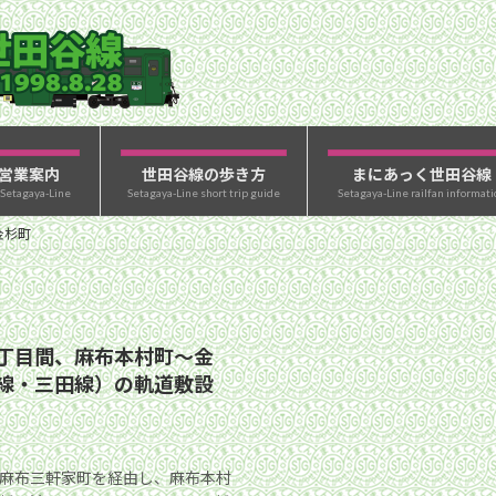
営業案内
世田谷線の歩き方
まにあっく世田谷線
 Setagaya-Line
Setagaya-Line short trip guide
Setagaya-Line railfan informati
金杉町
丁目間、麻布本村町〜金
線・三田線）の軌道敷設
麻布三軒家町を経由し、麻布本村