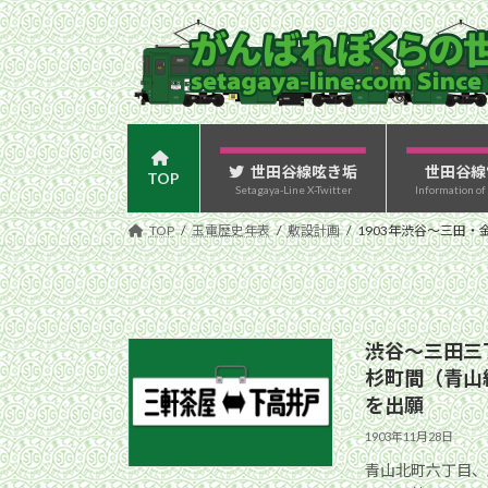
コ
ナ
ン
ビ
テ
ゲ
ン
ー
ツ
シ
へ
ョ
ス
ン
世田谷線呟き垢
世田谷線
TOP
Setagaya-Line X-Twitter
Information of
キ
に
ッ
移
TOP
玉電歴史年表
敷設計画
1903年渋谷〜三田・
プ
動
渋谷〜三田三
杉町間（青山
を出願
1903年11月28日
青山北町六丁目、