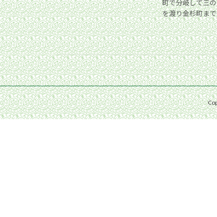
町で分岐して三の
を渡り金杉町まで
Co