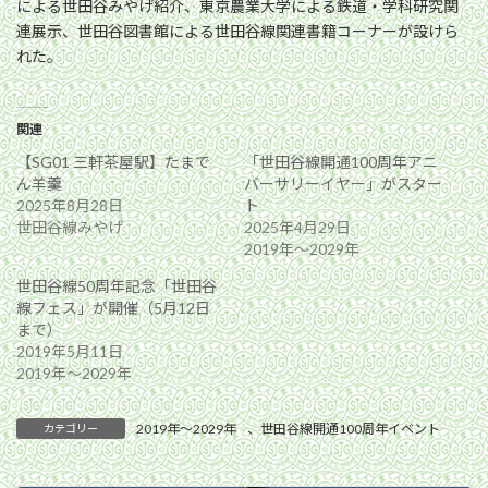
による世田谷みやげ紹介、東京農業大学による鉄道・学科研究関
連展示、世田谷図書館による世田谷線関連書籍コーナーが設けら
れた。
関連
【SG01 三軒茶屋駅】たまで
「世田谷線開通100周年アニ
ん羊羹
バーサリーイヤー」がスター
2025年8月28日
ト
世田谷線みやげ
2025年4月29日
2019年〜2029年
世田谷線50周年記念「世田谷
線フェス」が開催（5月12日
まで）
2019年5月11日
2019年〜2029年
2019年〜2029年
、
世田谷線開通100周年イベント
カテゴリー