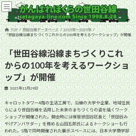
コ
ナ
ン
ビ
テ
ゲ
ン
ー
ツ
シ
TOP
世田谷線データベース
2019年〜2029年
へ
ョ
「世田谷線沿線まちづくりこれからの100年を考えるワークショップ」が開催
ス
ン
キ
に
「世田谷線沿線まちづくりこれ
ッ
移
プ
動
からの100年を考えるワークショ
ップ」が開催
2025年11月29日
キャロットタワー4階の生活工房で、沿線の大学や企業、地域住民
らにより世田谷線を活用した未来のまちづくりの姿を描くワーク
ショップが開催された。開会時には保坂世田谷区長と「世田谷み
やげアンバサダー」を務める山田五郎氏によるトークショーも行
われた。5階で同時開催された展示スペースには、日本大学商学部