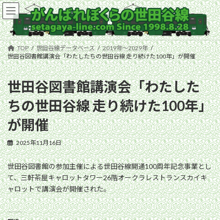
コ
ナ
ン
ビ
テ
ゲ
ン
ー
ツ
シ
TOP
世田谷線データベース
2019年〜2029年
へ
ョ
世田谷図書館講演会「わたしたちの世田谷線 走り続けた100年」が開催
ス
ン
キ
に
世田谷図書館講演会「わたした
ッ
移
プ
動
ちの世田谷線 走り続けた100年」
が開催
2025年11月16日
世田谷図書館の参加主催による世田谷線開通100周年記念事業とし
て、三軒茶屋キャロットタワー26階オークラレストランスカイキ
ャロットで講演会が開催された。