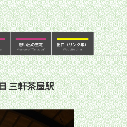
想い出の玉電
出口（リンク集）
on
Memory of “Tamaden”
Web site Links
日 三軒茶屋駅