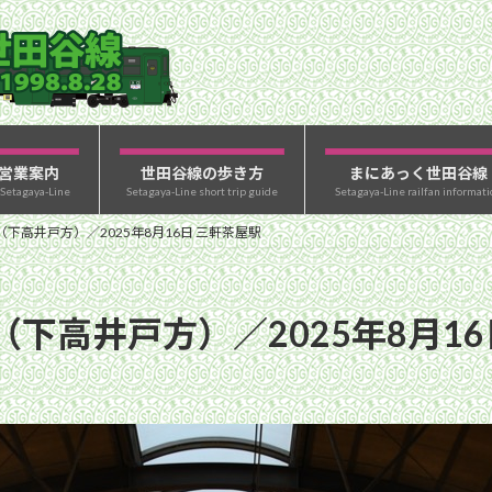
営業案内
世田谷線の歩き方
まにあっく世田谷線
 Setagaya-Line
Setagaya-Line short trip guide
Setagaya-Line railfan informati
下高井戸方）／2025年8月16日 三軒茶屋駅
下高井戸方）／2025年8月16