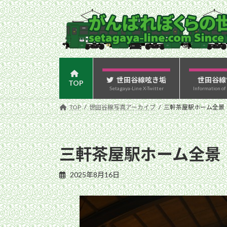
コ
ナ
ン
ビ
テ
ゲ
ン
ー
ツ
シ
へ
ョ
ス
ン
世田谷線呟き垢
世田谷線
TOP
Setagaya-Line X-Twitter
Information of
キ
に
ッ
移
TOP
世田谷線写真アーカイブ
三軒茶屋駅ホーム全景（
プ
動
三軒茶屋駅ホーム全景（
2025年8月16日