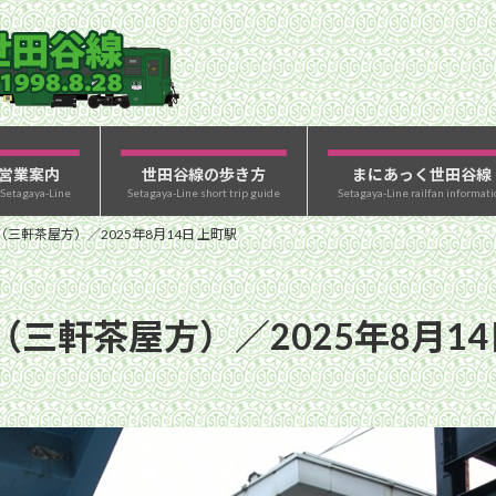
営業案内
世田谷線の歩き方
まにあっく世田谷線
 Setagaya-Line
Setagaya-Line short trip guide
Setagaya-Line railfan informati
三軒茶屋方）／2025年8月14日 上町駅
三軒茶屋方）／2025年8月14