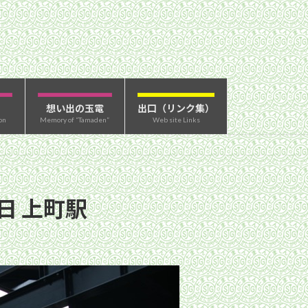
想い出の玉電
出口（リンク集）
on
Memory of “Tamaden”
Web site Links
日 上町駅