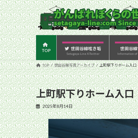
コ
ナ
ン
ビ
テ
ゲ
ン
ー
ツ
シ
へ
ョ
ス
ン
世田谷線呟き垢
世田谷線
TOP
Setagaya-Line X-Twitter
Information of
キ
に
ッ
移
TOP
世田谷線写真アーカイブ
上町駅下りホーム入口（
プ
動
上町駅下りホーム入口（
2025年8月14日