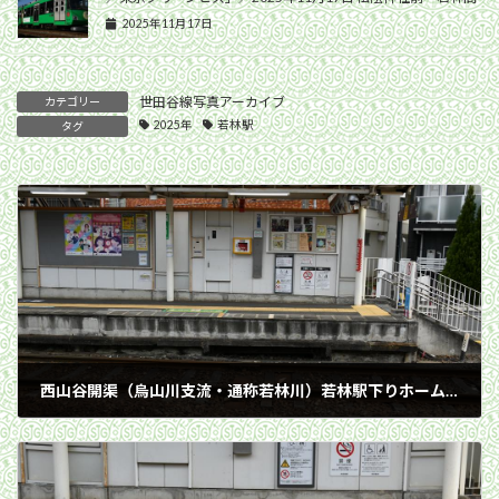
2025年11月17日
世田谷線写真アーカイブ
カテゴリー
2025年
若林駅
タグ
西山谷開渠（烏山川支流・通称若林川）若林駅下りホーム側／2025年2月3日 若林駅
2025年2月3日