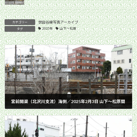
世田谷線写真アーカイブ
カテゴリー
2025年
山下〜松原
タグ
宮前開渠（北沢川支流）海側／2025年2月3日 山下〜松原間
2025年2月3日