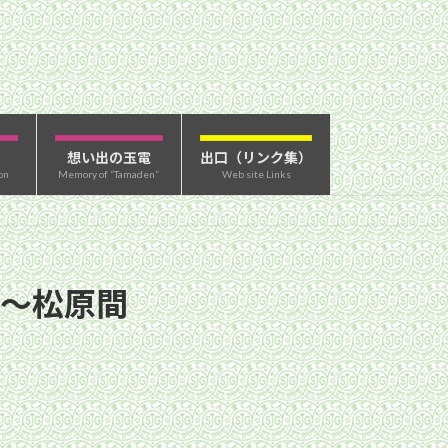
想い出の玉電
出口（リンク集）
on
Memory of “Tamaden”
Web site Links
下〜松原間