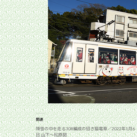
関連
降雪の中を走る308編成の招き猫電車／2022年1月6
日 山下〜松原間