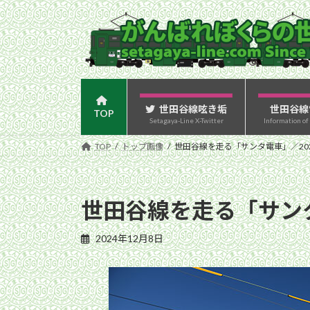
コ
ナ
ン
ビ
テ
ゲ
ン
ー
ツ
シ
へ
ョ
ス
ン
世田谷線呟き垢
世田谷線
TOP
Setagaya-Line X-Twitter
Information of
キ
に
ッ
移
TOP
トップ画像
世田谷線を走る「サンタ電車」／202
プ
動
世田谷線を走る「サンタ
2024年12月8日