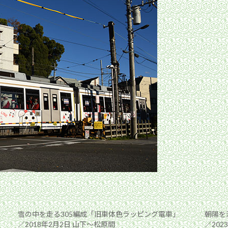
雪の中を走る305編成「旧車体色ラッピング電車」
朝陽を
／2018年2月2日 山下〜松原間
／202