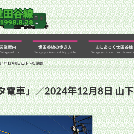
営業案内
世田谷線の歩き方
まにあっく世田谷線
 Setagaya-Line
Setagaya-Line short trip guide
Setagaya-Line railfan informati
4年12月8日 山下〜松原間
電車」／2024年12月8日 山