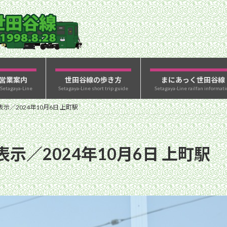
営業案内
世田谷線の歩き方
まにあっく世田谷線
 Setagaya-Line
Setagaya-Line short trip guide
Setagaya-Line railfan informati
／2024年10月6日 上町駅
示／2024年10月6日 上町駅