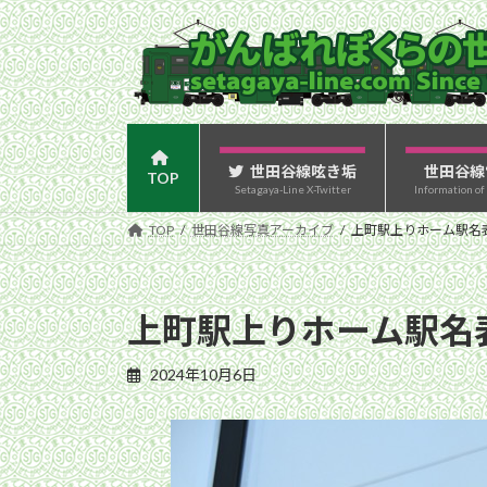
コ
ナ
ン
ビ
テ
ゲ
ン
ー
ツ
シ
へ
ョ
ス
ン
世田谷線呟き垢
世田谷線
TOP
Setagaya-Line X-Twitter
Information of
キ
に
ッ
移
TOP
世田谷線写真アーカイブ
上町駅上りホーム駅名表示
プ
動
上町駅上りホーム駅名表
2024年10月6日