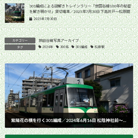
301編成による謎解きトレインラリー「世田谷線100年の秘密
を解き明かせ」貸切電車／2025年7月30日 下高井戸〜松原間
2025年7月30日
世田谷線写真アーカイブ
カテゴリー
2024年
300系
301編成
松原駅
タグ
紫陽花の横を行く301編成／2024年6月16日 松陰神社前〜世田谷間
2024年6月16日