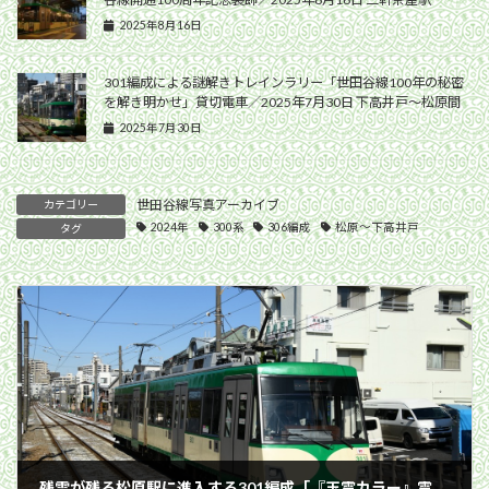
2025年8月16日
301編成による謎解きトレインラリー「世田谷線100年の秘密
を解き明かせ」貸切電車／2025年7月30日 下高井戸〜松原間
2025年7月30日
世田谷線写真アーカイブ
カテゴリー
2024年
300系
306編成
松原〜下高井戸
タグ
残雪が残る松原駅に進入する301編成「『玉電カラー』電車」／2024年2月7日 下高井戸〜松原間