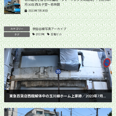
月30日 西太子堂〜若林間
2023年7月30日
世田谷線写真アーカイブ
カテゴリー
2023年
玉電ビル
タグ
東急百貨店西館解体中の玉川線ホーム上家跡／2023年7月16日 渋谷駅
2023年7月16日