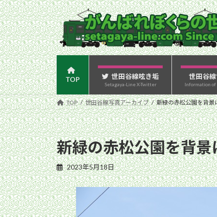
コ
ナ
ン
ビ
テ
ゲ
ン
ー
ツ
シ
へ
ョ
ス
ン
世田谷線呟き垢
世田谷線
TOP
Setagaya-Line X-Twitter
Information of
キ
に
ッ
移
TOP
世田谷線写真アーカイブ
新緑の赤松公園を背景に走
プ
動
新緑の赤松公園を背景に
2023年5月18日