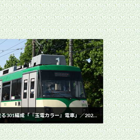
新緑の赤松公園を背景に走る301編成「『玉電カラー』電車」／2023年5月18日 松原〜下高井戸間