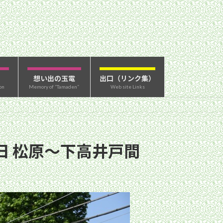
想い出の玉電
出口（リンク集）
on
Memory of “Tamaden”
Web site Links
8日 松原〜下高井戸間