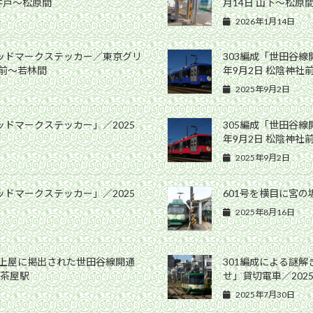
高井戸〜松原間
月14日 山下〜松原
2026年1月14日
ヘッドマークステッカー／東京グリ
303編成「世田谷線
社前〜若林間
年9月2日 松陰神社
2025年9月2日
ッドマークステッカー」／2025
305編成「世田谷線
年9月2日 松陰神社
2025年9月2日
ッドマークステッカー」／2025
601号を横目に宮の坂
2025年8月16日
ム上屋に掲出された世田谷線開通
301編成による謎
軒茶屋駅
せ」貸切電車／202
2025年7月30日