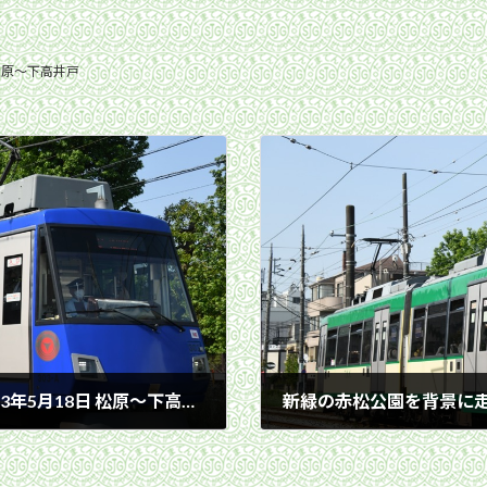
松原〜下高井戸
新緑の赤松公園を背景に走る303編成／2023年5月18日 松原〜下高井戸間
2023年5月18日