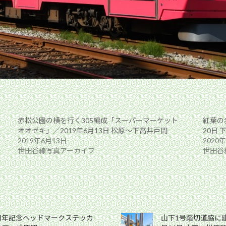
赤松公園の横を行く305編成「スーパーマーケット
紅葉の
オオゼキ」／2019年6月13日 松原〜下高井戸間
20日
2019年6月13日
2020
世田谷線写真アーカイブ
世田谷
0周年記念ヘッドマークステッカ
山下1号踏切道脇に建