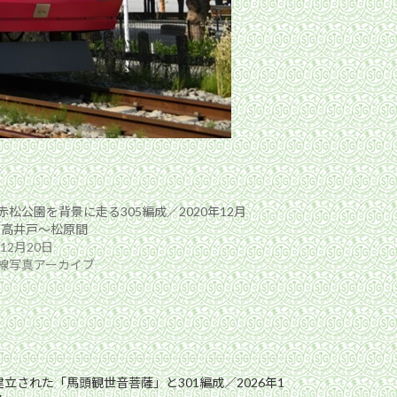
赤松公園を背景に走る305編成／2020年12月
 下高井戸〜松原間
年12月20日
線写真アーカイブ
立された「馬頭観世音菩薩」と301編成／2026年1