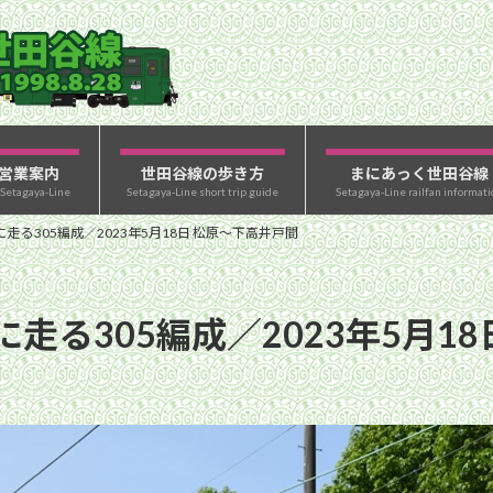
営業案内
世田谷線の歩き方
まにあっく世田谷線
 Setagaya-Line
Setagaya-Line short trip guide
Setagaya-Line railfan informati
る305編成／2023年5月18日 松原〜下高井戸間
走る305編成／2023年5月1