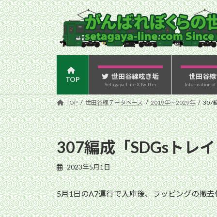
コ
ナ
ン
ビ
テ
ゲ
ン
ー
ツ
シ
へ
ョ
ス
ン
世田谷線呟き垢
世田谷線
TOP
Setagaya-Line X-Twitter
Information of
キ
に
ッ
移
TOP
世田谷線データベース
2019年〜2029年
30
プ
動
307編成「SDGsト
2023年5月1日
5月1日のA7運行で入庫後、ラッピングの撤