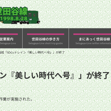
営業案内
世田谷線の歩き方
まにあっく世田谷線
 Setagaya-Line
Setagaya-Line short trip guide
Setagaya-Line railfan informati
7編成「SDGsトレイン『美しい時代へ号』」が終了
レイン『美しい時代へ号』」が終了
去作業が実施された。