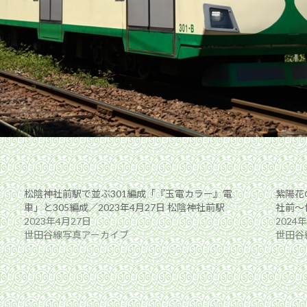
松陰神社前駅で並ぶ301編成「『玉電カラー』電
紫陽花の
車」と305編成／2023年4月27日 松陰神社前駅
社前〜
2023年4月27日
2024
世田谷線写真アーカイブ
世田谷