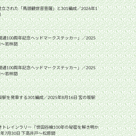
立された「馬頭観世音菩薩」と301編成／2026年1
間
開通100周年記念ヘッドマークステッカー」／2025
前〜若林間
開通100周年記念ヘッドマークステッカー」／2025
前〜若林間
駅を発車する301編成／2025年8月16日 宮の坂駅
解きトレインラリー「世田谷線100年の秘密を解き明か
5年7月30日 下高井戸〜松原間