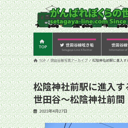
コ
ナ
ン
ビ
テ
ゲ
ン
ー
ツ
シ
へ
ョ
ス
ン
世田谷線呟き垢
世田谷線
TOP
Setagaya-Line X-Twitter
Information of
キ
に
ッ
移
TOP
世田谷線写真アーカイブ
松陰神社前駅に進入する
プ
動
松陰神社前駅に進入する
世田谷〜松陰神社前間
2023年4月27日