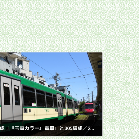
松陰神社前駅で並ぶ301編成「『玉電カラー』電車」と305編成／2023年4月27日 松陰神社前駅