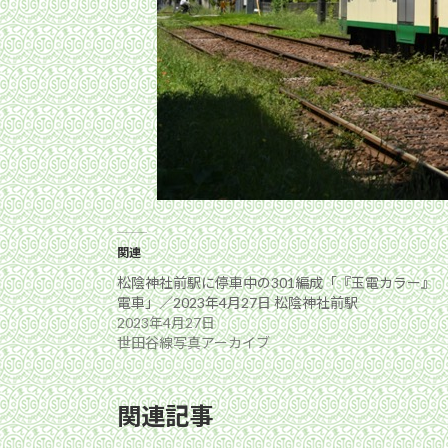
関連
松陰神社前駅に停車中の301編成「『玉電カラー』
電車」／2023年4月27日 松陰神社前駅
2023年4月27日
世田谷線写真アーカイブ
関連記事