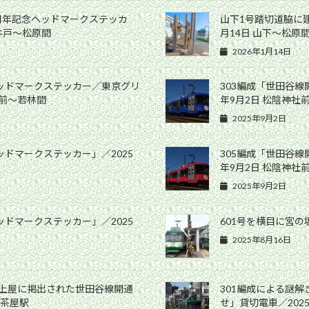
0周年記念ヘッドマークステッカ
山下1号踏切道脇に建
高井戸〜松原間
月14日 山下〜松原
2026年1月14日
ヘッドマークステッカー／東京グリ
303編成「世田谷線
社前〜若林間
年9月2日 松陰神社
2025年9月2日
ッドマークステッカー」／2025
305編成「世田谷線
年9月2日 松陰神社
2025年9月2日
ッドマークステッカー」／2025
601号を横目に宮の坂
2025年8月16日
ム上屋に掲出された世田谷線開通
301編成による謎
軒茶屋駅
せ」貸切電車／202