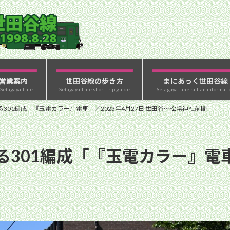
営業案内
世田谷線の歩き方
まにあっく世田谷線
 Setagaya-Line
Setagaya-Line short trip guide
Setagaya-Line railfan informati
301編成「『玉電カラー』電車」／2023年4月27日 世田谷〜松陰神社前間
301編成「『玉電カラー』電車」