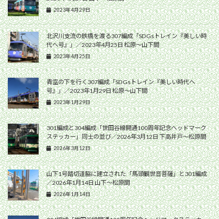
2023年4月29日
北沢川支流の鉄橋を渡る307編成「SDGsトレイン『美しい時
代へ号』」／2023年4月25日 松原〜山下間
2023年4月25日
青空の下を行く307編成「SDGsトレイン『美しい時代へ
号』」／2023年1月29日 松原〜山下間
2023年1月29日
301編成と304編成「世田谷線開通100周年記念ヘッドマーク
ステッカー」同士の並び／2026年3月12日 下高井戸〜松原間
2026年3月12日
山下1号踏切道脇に建立された「馬頭観世音菩薩」と301編成
／2026年1月14日 山下〜松原間
2026年1月14日