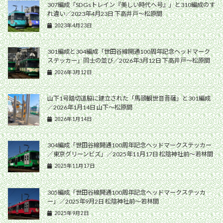
307編成「SDGsトレイン『美しい時代へ号』」と310編成のす
れ違い／2023年4月23日 下高井戸〜松原間
2023年4月23日
301編成と304編成「世田谷線開通100周年記念ヘッドマーク
ステッカー」同士の並び／2026年3月12日 下高井戸〜松原間
2026年3月12日
山下1号踏切道脇に建立された「馬頭観世音菩薩」と301編成
／2026年1月14日 山下〜松原間
2026年1月14日
304編成「世田谷線開通100周年記念ヘッドマークステッカー
／東京グリーンビズ」／2025年11月17日 松陰神社前〜若林間
2025年11月17日
305編成「世田谷線開通100周年記念ヘッドマークステッカ
ー」／2025年9月2日 松陰神社前〜若林間
2025年9月2日