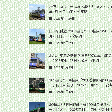
松原へ向けて走る307編成「SDGsトレ
年4月29日 山下〜松原間
2023年4月29日
山下駅付近で307編成と310編成のSDG
月29日 山下〜松原間
2023年4月29日
北沢川支流の鉄橋を渡る307編成「SD
／2023年4月25日 松原〜山下間
2023年4月25日
301編成と304編成「世田谷線開通10
ー」同士の並び／2026年3月12日 下
2026年3月12日
304編成「世田谷線開通100周年記念
ーンビズ」／2025年11月17日 松陰神