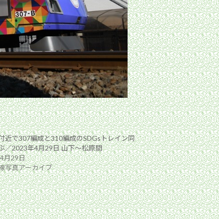
付近で307編成と310編成のSDGsトレイン同
／2023年4月29日 山下〜松原間
年4月29日
線写真アーカイブ