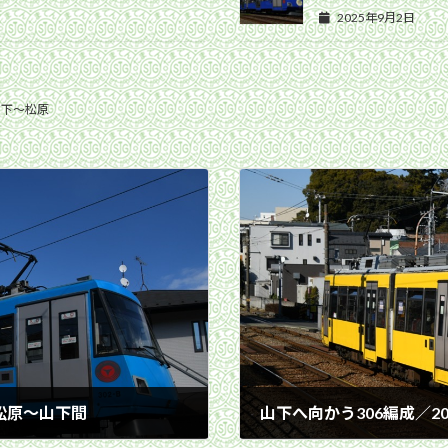
2025年9月2日
山下〜松原
 松原〜山下間
山下へ向かう306編成／20
2023年1月29日