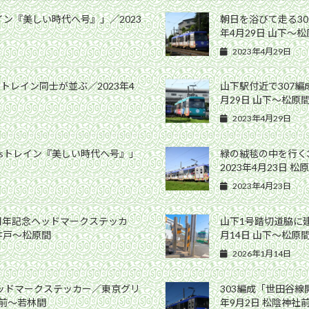
イン『美しい時代へ号』」／2023
朝日を浴びて走る30
年4月29日 山下〜
2023年4月29日
sトレイン同士が並ぶ／2023年4
山下駅付近で307編
月29日 山下〜松原
2023年4月29日
Gsトレイン『美しい時代へ号』」
緑の絨毯の中を行く
2023年4月23日 
2023年4月23日
0周年記念ヘッドマークステッカ
山下1号踏切道脇に建
高井戸〜松原間
月14日 山下〜松原
2026年1月14日
ヘッドマークステッカー／東京グリ
303編成「世田谷線
社前〜若林間
年9月2日 松陰神社