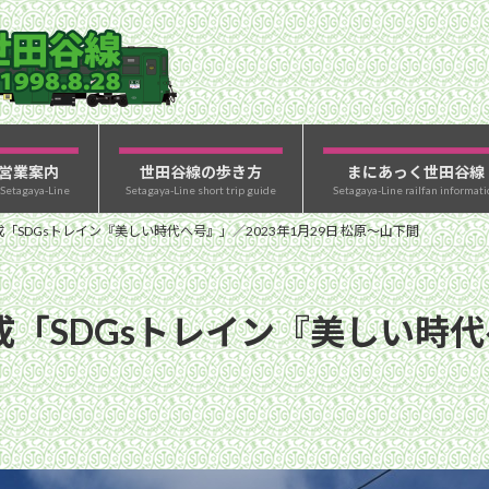
営業案内
世田谷線の歩き方
まにあっく世田谷線
 Setagaya-Line
Setagaya-Line short trip guide
Setagaya-Line railfan informati
「SDGsトレイン『美しい時代へ号』」／2023年1月29日 松原〜山下間
成「SDGsトレイン『美しい時代