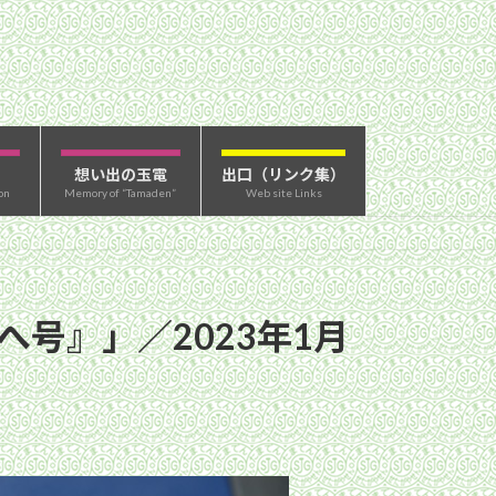
想い出の玉電
出口（リンク集）
on
Memory of “Tamaden”
Web site Links
へ号』」／2023年1月