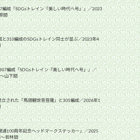
7編成「SDGsトレイン『美しい時代へ号』」／2023
松原間
成と310編成のSDGsトレイン同士が並ぶ／2023年4
間
307編成「SDGsトレイン『美しい時代へ号』」／
松原〜山下間
立された「馬頭観世音菩薩」と301編成／2026年1
間
開通100周年記念ヘッドマークステッカー」／2025
前〜若林間