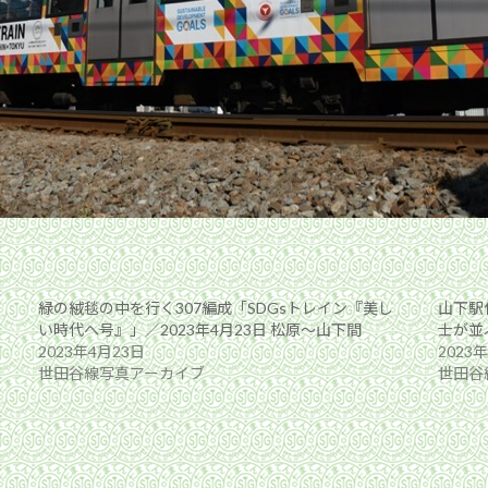
緑の絨毯の中を行く307編成「SDGsトレイン『美し
山下駅
い時代へ号』」／2023年4月23日 松原〜山下間
士が並ぶ
2023年4月23日
2023
世田谷線写真アーカイブ
世田谷