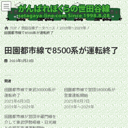
コ
ナ
ン
ビ
テ
ゲ
ン
ー
ツ
シ
TOP
世田谷線データベース
2019年〜2029年
へ
ョ
田園都市線で8500系が運転終了
ス
ン
キ
に
田園都市線で8500系が運転終了
ッ
移
プ
動
2023年1月23日
関連
田園都市線で東武30000系が
田園都市線で営団18000系が
運転終了
営業運転開始
2021年6月3日
2021年8月7日
2019年〜2029年
2019年〜2029年
田園都市線が営団半蔵門線を
介して東武伊勢崎線・日光線
との相互直通運転開始