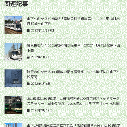
関連記事
山下へ向かう308編成「幸福の招き猫電車」／2022年10月29
日 松原〜山下間
2022年10月29日
雪景色を行く308編成の招き猫電車／2022年1月7日 松原〜山
下間
2022年1月7日
降雪の中を走る308編成の招き猫電車／2022年1月6日 山下〜
松原間
2022年1月6日
301編成と304編成「世田谷線開通100周年記念ヘッドマーク
ステッカー」同士の並び／2026年3月12日 下高井戸〜松原間
2026年3月12日
山下1号踏切道脇に建立された「馬頭観世音菩薩」と301編成