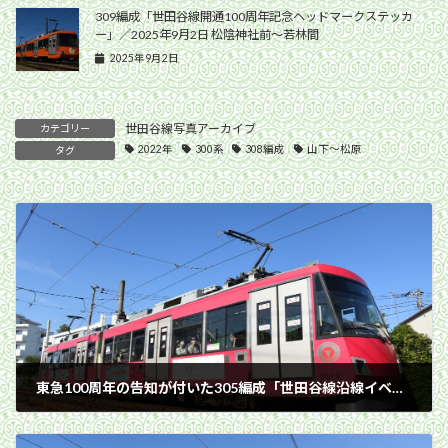
309編成「世田谷線開通100周年記念ヘッドマークステッカ
ー」／2025年9月2日 松陰神社前〜若林間
2025年9月2日
世田谷線写真アーカイブ
カテゴリー
2022年
300系
308編成
山下〜松原
タグ
東急100周年の告知が付いた305編成「世田谷線沿線イベント」／2022年10月2日 松原〜山下間
2022年10月2日