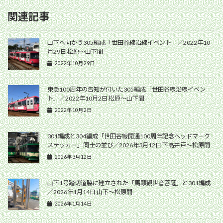
関連記事
山下へ向かう305編成「世田谷線沿線イベント」／2022年10
月29日 松原〜山下間
2022年10月29日
東急100周年の告知が付いた305編成「世田谷線沿線イベン
ト」／2022年10月2日 松原〜山下間
2022年10月2日
301編成と304編成「世田谷線開通100周年記念ヘッドマーク
ステッカー」同士の並び／2026年3月12日 下高井戸〜松原間
2026年3月12日
山下1号踏切道脇に建立された「馬頭観世音菩薩」と301編成
／2026年1月14日 山下〜松原間
2026年1月14日