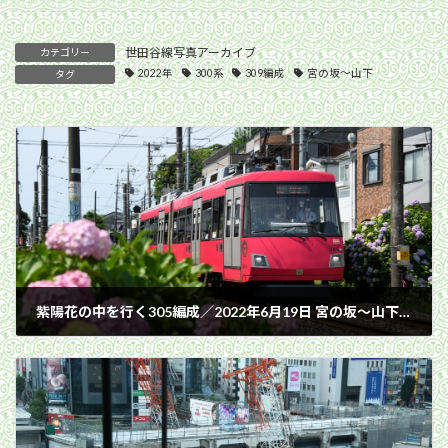
世田谷線写真アーカイブ
カテゴリー
2022年
300系
309編成
宮の坂〜山下
タグ
紫陽花の中を行く305編成／2022年6月19日 宮の坂〜山下間
2022年6月19日