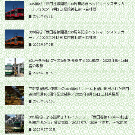
305編成「世田谷線開通100周年記念ヘッドマークステッカ
ー」／2025年9月2日 松陰神社前〜若林間
2025年9月2日
309編成「世田谷線開通100周年記念ヘッドマークステッカ
ー」／2025年9月2日 松陰神社前〜若林間
2025年9月2日
601号を横目に宮の坂駅を発車する301編成／2025年8月16日
宮の坂駅
2025年8月16日
三軒茶屋駅に停車中の301編成とホーム上屋に掲出された世田
谷線開通100周年記念装飾／2025年8月16日 三軒茶屋駅
2025年8月16日
301編成による謎解きトレインラリー「世田谷線100年の秘密
を解き明かせ」貸切電車／2025年7月30日 下高井戸〜松原間
2025年7月30日